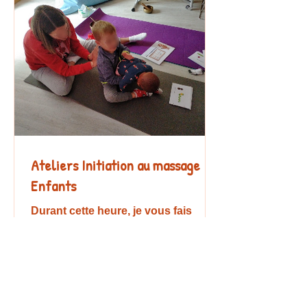
Ateliers Initiation au massage
Enfants
Durant cette heure, je vous fais
découvrir une autre manière de
proposer des massages à votre
enfant. Les histoires à masser,
c'est...