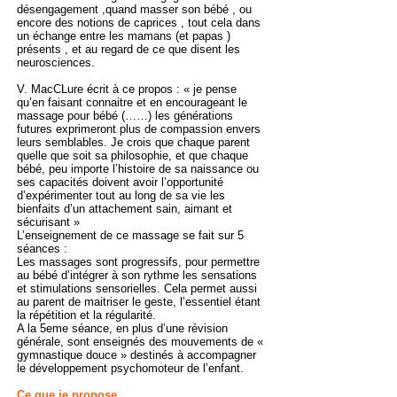
désengagement ,quand masser son bébé , ou
encore des notions de caprices , tout cela dans
un échange entre les mamans (et papas )
présents , et au regard de ce que disent les
neurosciences.
V. MacCLure écrit à ce propos : « je pense
qu’en faisant connaitre et en encourageant le
massage pour bébé (……) les générations
futures exprimeront plus de compassion envers
leurs semblables. Je crois que chaque parent
quelle que soit sa philosophie, et que chaque
bébé, peu importe l’histoire de sa naissance ou
ses capacités doivent avoir l’opportunité
d’expérimenter tout au long de sa vie les
bienfaits d’un attachement sain, aimant et
sécurisant »
L’enseignement de ce massage se fait sur 5
séances :
Les massages sont progressifs, pour permettre
au bébé d’intégrer à son rythme les sensations
et stimulations sensorielles. Cela permet aussi
au parent de maitriser le geste, l’essentiel étant
la répétition et la régularité.
A la 5eme séance, en plus d’une révision
générale, sont enseignés des mouvements de «
gymnastique douce » destinés à accompagner
le développement psychomoteur de l’enfant.
Ce que je propose