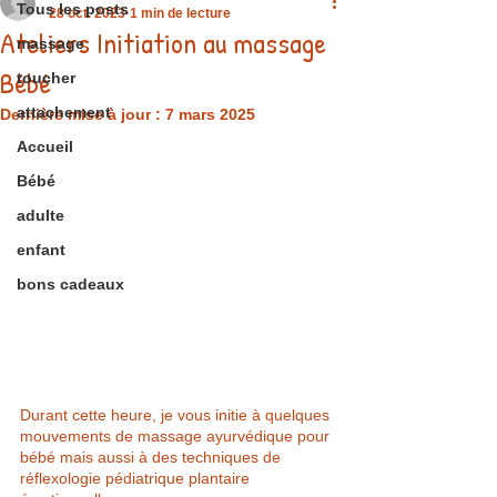
Tous les posts
28 oct. 2023
1 min de lecture
Ateliers Initiation au massage
massage
Bébé
toucher
attachement
Dernière mise à jour :
7 mars 2025
Accueil
Bébé
adulte
enfant
bons cadeaux
Durant cette heure, je vous initie à quelques 
mouvements de massage ayurvédique pour 
bébé mais aussi à des techniques de 
réflexologie pédiatrique plantaire 